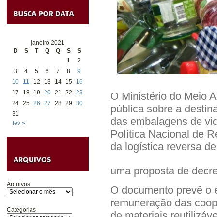
janeiro 2021
D
S
T
Q
Q
S
S
1
2
3
4
5
6
7
8
9
10
11
12
13
14
15
16
17
18
19
20
21
22
23
O Ministério do Meio A
24
25
26
27
28
29
30
pública sobre a desti
31
das embalagens de vid
fev »
Política Nacional de R
da logística reversa d
uma proposta de decre
Arquivos
O documento prevê o e
remuneração das coope
Categorias
de materiais reutilizáv