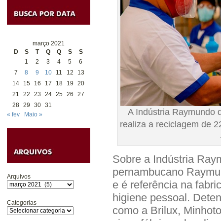
março 2021
D
S
T
Q
Q
S
S
1
2
3
4
5
6
7
8
9
10
11
12
13
14
15
16
17
18
19
20
21
22
23
24
25
26
27
28
29
30
31
A Indústria Raymundo d
« fev
Maio »
realiza a reciclagem de
Sobre a Indústria Ra
pernambucano Raymund
Arquivos
e é referência na fabr
higiene pessoal. Dete
Categorias
como a Brilux, Minhoto