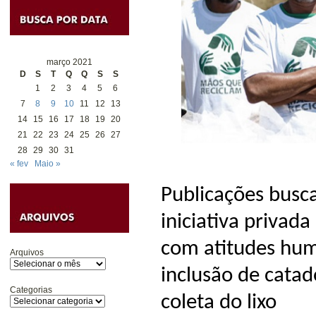
março 2021
D
S
T
Q
Q
S
S
1
2
3
4
5
6
7
8
9
10
11
12
13
14
15
16
17
18
19
20
21
22
23
24
25
26
27
28
29
30
31
« fev
Maio »
Publicações busc
iniciativa privad
com atitudes hum
Arquivos
inclusão de catad
Categorias
coleta do lixo