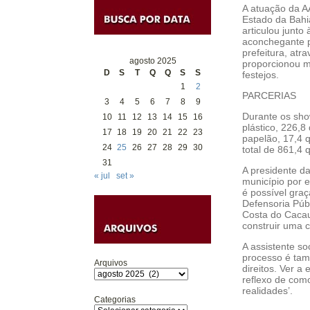
A atuação da A
Estado da Bahi
articulou junto
aconchegante p
prefeitura, at
agosto 2025
proporcionou m
D
S
T
Q
Q
S
S
festejos.
1
2
PARCERIAS
3
4
5
6
7
8
9
Durante os show
10
11
12
13
14
15
16
plástico, 226,8
17
18
19
20
21
22
23
papelão, 17,4 q
24
25
26
27
28
29
30
total de 861,4 
31
A presidente d
« jul
set »
município por e
é possível graç
Defensoria Púb
Costa do Cacau 
construir uma c
A assistente so
processo é tam
Arquivos
direitos. Ver a
reflexo de como
realidades’.
Categorias