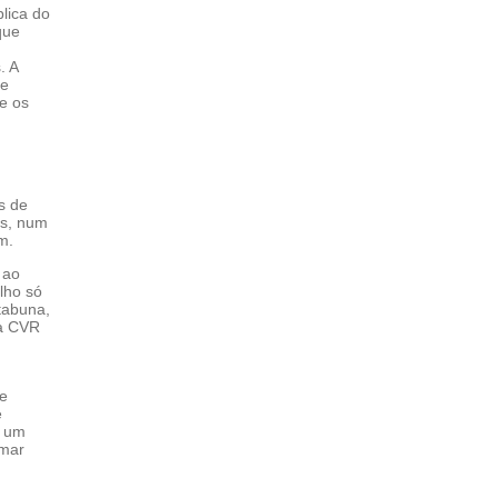
lica do
que
. A
ue
e os
os de
os, num
m.
 ao
lho só
Itabuna,
 a CVR
se
e
é um
rmar