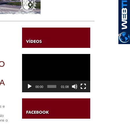
Tocador
de
O
vídeo
NA
00:00
01:08
s e
No
bre o