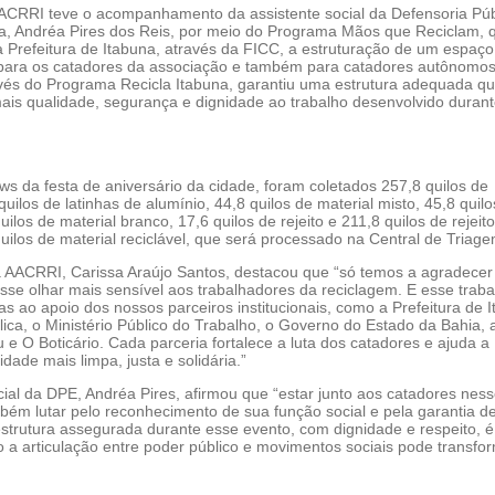
ACRRI teve o acompanhamento da assistente social da Defensoria Púb
a, Andréa Pires dos Reis, por meio do Programa Mãos que Reciclam, 
 à Prefeitura de Itabuna, através da FICC, a estruturação de um espaço
ara os catadores da associação e também para catadores autônomos
ravés do Programa Recicla Itabuna, garantiu uma estrutura adequada q
ais qualidade, segurança e dignidade ao trabalho desenvolvido durant
s da festa de aniversário da cidade, foram coletados 257,8 quilos de
 quilos de latinhas de alumínio, 44,8 quilos de material misto, 45,8 quil
uilos de material branco, 17,6 quilos de rejeito e 211,8 quilos de rejeit
quilos de material reciclável, que será processado na Central de Triage
a AACRRI, Carissa Araújo Santos, destacou que “só temos a agradecer
sse olhar mais sensível aos trabalhadores da reciclagem. E esse traba
as ao apoio dos nossos parceiros institucionais, como a Prefeitura de 
lica, o Ministério Público do Trabalho, o Governo do Estado da Bahia,
e O Boticário. Cada parceria fortalece a luta dos catadores e ajuda a
idade mais limpa, justa e solidária.”
cial da DPE, Andréa Pires, afirmou que “estar junto aos catadores nes
bém lutar pelo reconhecimento de sua função social e pela garantia d
 estrutura assegurada durante esse evento, com dignidade e respeito, 
 a articulação entre poder público e movimentos sociais pode transfo