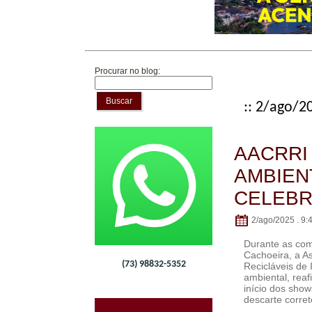
Procurar no blog:
Buscar
:: 2/ago/20
AACRRI
AMBIEN
CELEBR
2/ago/2025 . 9:
Durante as co
Cachoeira, a A
(73) 98832-5352
Recicláveis de
ambiental, rea
início dos sho
descarte corret