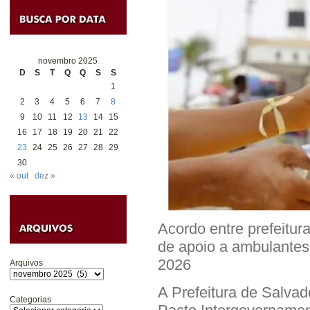
novembro 2025
D
S
T
Q
Q
S
S
1
2
3
4
5
6
7
8
9
10
11
12
13
14
15
16
17
18
19
20
21
22
23
24
25
26
27
28
29
30
« out
dez »
Acordo entre prefeitur
de apoio a ambulantes,
2026
Arquivos
A Prefeitura de Salvado
Categorias